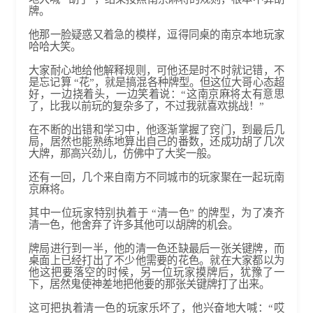
牌。
他那一脸疑惑又着急的模样，逗得同桌的南京本地玩家
哈哈大笑。
大家耐心地给他解释规则，可他还是时不时就记错，不
是忘记算 “花”，就是搞混各种牌型。但这位大哥心态超
好，一边挠着头，一边笑着说：“这南京麻将太有意思
了，比我以前玩的复杂多了，不过我就喜欢挑战！”
在不断的出错和学习中，他逐渐掌握了窍门，到最后几
局，居然也能熟练地算出自己的番数，还成功胡了几次
大牌，那高兴劲儿，仿佛中了大奖一般。​
还有一回，几个来自南方不同城市的玩家聚在一起玩南
京麻将。
其中一位玩家特别执着于 “清一色” 的牌型，为了凑齐
清一色，他舍弃了许多其他可以胡牌的机会。
牌局进行到一半，他的清一色还缺最后一张关键牌，而
桌面上已经打出了不少他需要的花色。就在大家都以为
他这把要落空的时候，另一位玩家摸牌后，犹豫了一
下，居然鬼使神差地把他要的那张关键牌打了出来。
这可把执着清一色的玩家乐坏了，他兴奋地大喊：“哎