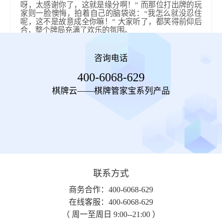
呀，太感谢你了，这就是缘分啊！” 而那位打出牌的玩
家则一脸懊悔，拍着自己的脑袋说：“我怎么就没忍住
呢，这不是故意成全你嘛！” 大家听了，都笑得前仰后
合，整个牌局充满了欢乐的氛围。​
南京麻将就是这样，凭借着多样的玩法，让南腔北调的
玩家们在这里碰撞出奇妙的火花，每一次的牌局都像是
咨询电话
一场充满惊喜和欢笑的冒险，那些因规则适应而产生的
趣事，也成为了玩家们日后相聚时津津乐道的话题 。
400-6068-629
棋牌云——棋牌管家宝系列产品
联系方式
商务合作：400-6068-629
在线客服：400-6068-629
（ 周一至周日 9:00--21:00 ）