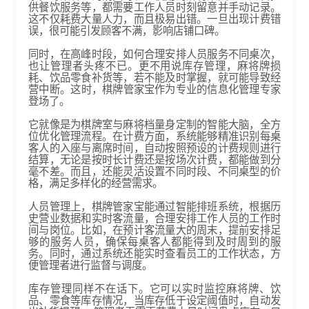
供餐饮服务等，都需要工作人员时刻留意并手动记录。
这不仅耗费大量人力，而且极易出错。一旦出现计费错
误，很可能引发顾客不满，影响店铺口碑。
同时，在高峰时段，如何合理安排人员服务不同桌次，
也让管理者头疼不已。更不用说库存管理，麻将牌损
耗、饮品零食补货等，若不能及时掌握，就可能导致经
营中断。​ 这时，棋牌管家宝作为专业的信息化管理专家
登场了。
它就像是为棋牌室与麻将档量身定制的智能大脑，全方
位优化管理流程。在计费方面，系统能够精准识别每桌
客人的入座与离席时间，自动按照预设的计费规则进行
结算，无论是按时长计费还是按场次计费，都能做到分
毫不差。而且，还能灵活设置不同时段、不同桌型的价
格，满足多样化的经营需求。​
人员管理上，棋牌管家宝能通过智能排班系统，根据历
史营业数据和实时客流量，合理安排工作人员的工作时
间与岗位。比如，在预计客流量大的周末，提前安排足
够的服务人员，确保每桌客人都能得到及时周到的服
务。同时，通过系统还能实时查看员工的工作状态，方
便管理者进行监督与调度。​
库存管理同样不在话下。它可以实时监控麻将牌、饮
品、零食等库存情况，当库存低于设定阈值时，自动发