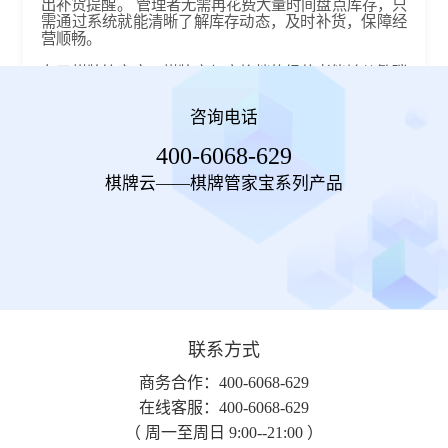
出补货提醒。 管理者无需再花费大量时间盘点库存，只
需通过系统就能清晰了解库存动态，及时补货，保障经
营顺畅。​
有了棋牌管家宝，棋牌室与麻将档的经营者能够从繁琐
的管理事务中解脱出来，将更多精力投入到提升服务品
质与拓展业务上。 它不仅提高了管理效率，降低了运营
咨询电话
成本，还能通过数据统计分析，为经营决策提供有力支
持，助力棋牌室与麻将档在激烈的市场竞争中脱颖而
400-6068-629
出，实现更高效、更智能的经营。不妨尝试一下，让棋
牌管家宝成为您事业腾飞的得力助手。
棋牌云——棋牌管家宝系列产品
联系方式
商务合作：400-6068-629
在线客服：400-6068-629
（ 周一至周日 9:00--21:00 ）